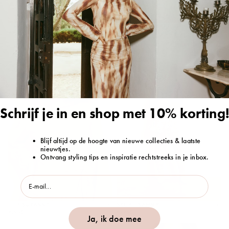
TOP SUZANNE
ROK ROSANNE
KIES
KIES
REGULIERE
REGULIERE
OPTIES
OPT
€39,95
€49,95
PRIJS
PRIJS
NIEUW
NIEUW
Schrijf je in en shop met 10% korting!
Blijf altijd op de hoogte van nieuwe collecties & laatste
nieuwtjes.
Ontvang styling tips en inspiratie rechtstreeks in je inbox.
email
TOP SUZANNE
SKORT SAMMY
KIES
KIES
REGULIERE
REGULIERE
OPTIES
OPT
€39,95
€49,95
Ja, ik doe mee
PRIJS
PRIJS