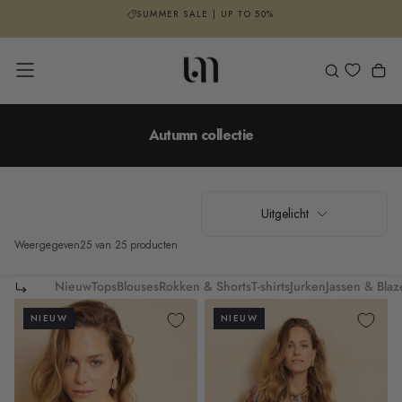
SUMMER SALE | UP TO 50%
GA
NAAR
INHOUD
Autumn collectie
Uitgelicht
Weergegeven
25 van 25 producten
Nieuw
Tops
Blouses
Rokken & Shorts
T-shirts
Jurken
Jassen & Blaz
NIEUW
NIEUW