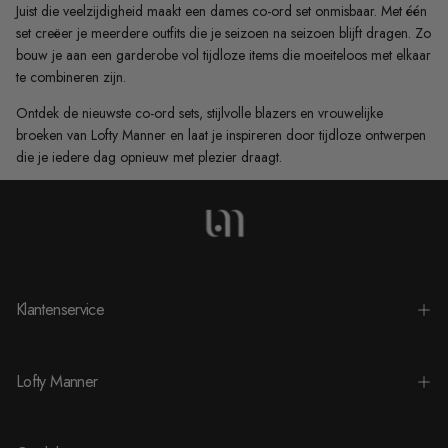
Juist die veelzijdigheid maakt een dames co-ord set onmisbaar. Met één
set creëer je meerdere outfits die je seizoen na seizoen blijft dragen. Zo
bouw je aan een garderobe vol tijdloze items die moeiteloos met elkaar
te combineren zijn.
Ontdek de nieuwste co-ord sets, stijlvolle blazers en vrouwelijke
broeken van Lofty Manner en laat je inspireren door tijdloze ontwerpen
die je iedere dag opnieuw met plezier draagt.
Klantenservice
Lofty Manner