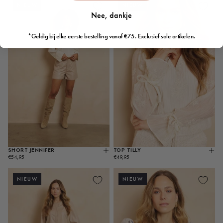
NIEUW
NIEUW
Nee, dankje
*Geldig bij elke eerste bestelling vanaf €75. Exclusief sale artikelen.
SHORT JENNIFER
TOP TILLY
KIES
KIES
REGULIERE
REGULIERE
OPTIES
OPT
€54,95
€49,95
PRIJS
PRIJS
NIEUW
NIEUW