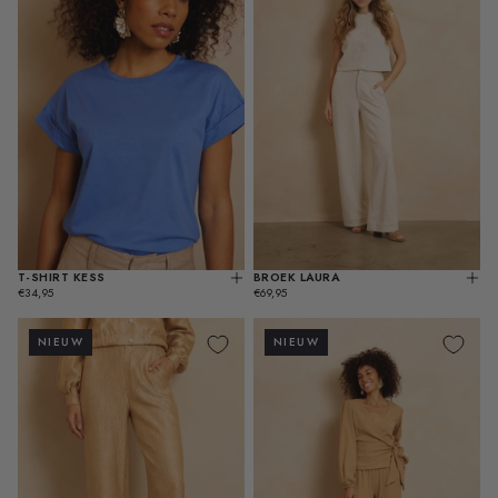
BROEK LAURA
T-SHIRT KESS
KIES
KIES
REGULIERE
OPT
REGULIERE
€69,95
OPTIES
€34,95
PRIJS
PRIJS
NIEUW
NIEUW