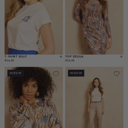
T-SHIRT BILLY
TOP DELILA
KIES
KIES
REGULIERE
REGULIERE
OPTIES
OPT
€34,95
€34,95
PRIJS
PRIJS
NIEUW
NIEUW