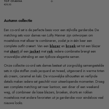
TOP CHANNA
KIES
REGULIERE
OPTIES
€59,95
PRIJS
Autumn collectie
Een co-ord set is de perfecte basis voor een stijlvolle garderobe. De
matching sets voor dames van Lofty Manner zijn ontworpen om
moeiteloos met elkaar te combineren, zodat je in één keer een
complete outfit creëert. Van een
blazer
en
broek
set tot een blazer
met
short
of een
jacket
met
rok
: iedere combinatie brengt een
vrouwelijke uitstraling en een tijdloze elegantie samen.
Onze collectie co-ord sets dames bestaat uit zorgvuldig samengestelde
sets in rijke stoffen zoals
jacquard
en tweed, uitgevoerd in warme tinten
als cream, caramel en kaki. De vrouwelijke silhouetten en verfijnde
details maken iedere set geschikt voor uiteenlopende momenten. Draag
een complete matching set naar kantoor, een diner of een weekend
weg, of combineer de losse blazers, broeken, shorts en rokken
moeiteloos met andere favorieten uit je garderobe voor eindeloos veel
nieuwe looks.