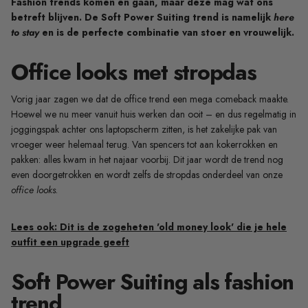
Fashion trends komen en gaan, maar deze mag wat ons
betreft blijven. De Soft Power Suiting trend is namelijk
here
to stay
en is de perfecte combinatie van stoer en vrouwelijk.
Office looks met stropdas
Vorig jaar zagen we dat de office trend een mega comeback maakte.
Hoewel we nu meer vanuit huis werken dan ooit – en dus regelmatig in
joggingspak achter ons laptopscherm zitten, is het zakelijke pak van
vroeger weer helemaal terug. Van spencers tot aan kokerrokken en
pakken: alles kwam in het najaar voorbij. Dit jaar wordt de trend nog
even doorgetrokken en wordt zelfs de stropdas onderdeel van onze
office looks
.
Lees ook: Dit is de zogeheten 'old money look' die je hele
outfit een upgrade geeft
Soft Power Suiting als fashion
trend