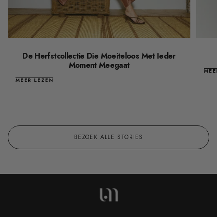
De Herfstcollectie Die Moeiteloos Met Ieder
Moment Meegaat
MEE
MEER LEZEN
BEZOEK ALLE STORIES