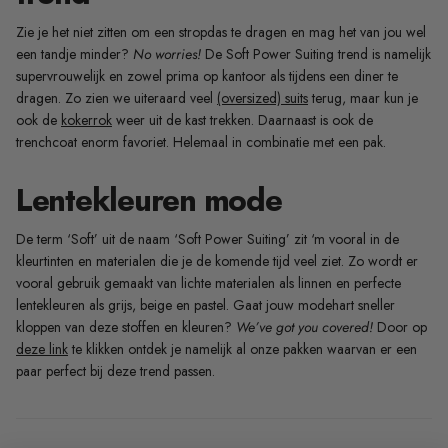
Zie je het niet zitten om een stropdas te dragen en mag het van jou wel
een tandje minder?
No worries!
De Soft Power Suiting trend is namelijk
supervrouwelijk en zowel prima op kantoor als tijdens een diner te
dragen. Zo zien we uiteraard veel
(oversized) suits
terug, maar kun je
ook de
kokerrok
weer uit de kast trekken. Daarnaast is ook de
trenchcoat enorm favoriet. Helemaal in combinatie met een pak.
Lentekleuren mode
De term ‘Soft’ uit de naam ‘Soft Power Suiting’ zit ‘m vooral in de
kleurtinten en materialen die je de komende tijd veel ziet. Zo wordt er
vooral gebruik gemaakt van lichte materialen als linnen en perfecte
lentekleuren als grijs, beige en pastel. Gaat jouw modehart sneller
kloppen van deze stoffen en kleuren?
We’ve got you covered!
Door op
deze link
te klikken ontdek je namelijk al onze pakken waarvan er een
paar perfect bij deze trend passen.