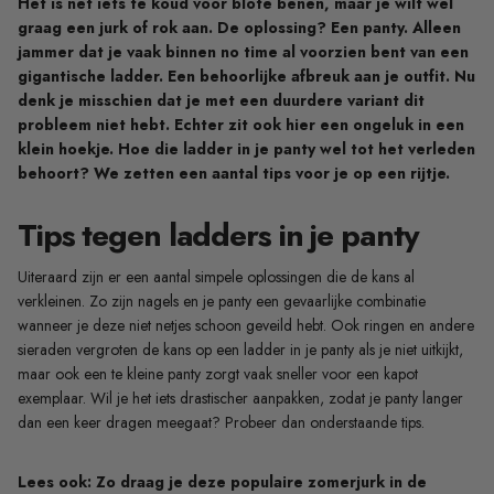
Het is net iets te koud voor blote benen, maar je wilt wel
graag een jurk of rok aan. De oplossing? Een panty. Alleen
jammer dat je vaak binnen no time al voorzien bent van een
gigantische ladder. Een behoorlijke afbreuk aan je outfit. Nu
denk je misschien dat je met een duurdere variant dit
probleem niet hebt. Echter zit ook hier een ongeluk in een
klein hoekje. Hoe die ladder in je panty wel tot het verleden
behoort? We zetten een aantal tips voor je op een rijtje.
Tips tegen ladders in je panty
Uiteraard zijn er een aantal simpele oplossingen die de kans al
verkleinen. Zo zijn nagels en je panty een gevaarlijke combinatie
wanneer je deze niet netjes schoon geveild hebt. Ook ringen en andere
sieraden vergroten de kans op een ladder in je panty als je niet uitkijkt,
maar ook een te kleine panty zorgt vaak sneller voor een kapot
exemplaar. Wil je het iets drastischer aanpakken, zodat je panty langer
dan een keer dragen meegaat? Probeer dan onderstaande tips.
Lees ook:
Zo draag je deze populaire zomerjurk in de