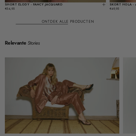
SHORT ELODY - FANCY JACQUARD
SKORT HOLA - 
KIES
REGULIERE
REGULIERE
OPTIES
€54,95
€49,95
PRIJS
PRIJS
ONTDEK ALLE PRODUCTEN
Relevante
Stories