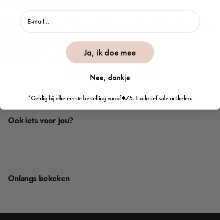
zonnige dagen of vakantie.
email
Materiaal: 86% katoen 11% polyester 3% nylon Lining: 80% polyester 20%
katoen
Model en fit: Het model is 1.74 m en draagt maat S.
Ja, ik doe mee
Lengte jurk: 124 cm bij maat S
Nee, dankje
Betaalmethoden
*Geldig bij elke eerste bestelling vanaf €75. Exclusief sale artikelen.
Ook iets voor jou?
Onlangs bekeken