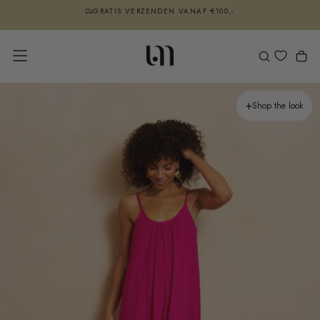
GRATIS VERZENDEN VANAF €100,-
GA
NAAR
VOOR 22:00 BESTELD, VOLGENDE WERKDAG IN HUIS
INHOUD
RETOUR BINNEN 14 DAGEN
+
Shop the look